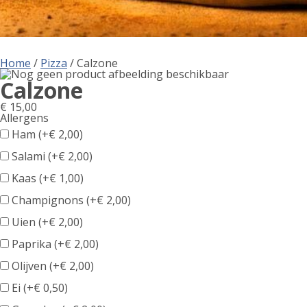
Home
/
Pizza
/ Calzone
Calzone
€
15,00
Allergens
Product
Ham (+
€
2,00
)
allergen
Salami (+
€
2,00
)
information
Kaas (+
€
1,00
)
Champignons (+
€
2,00
)
Uien (+
€
2,00
)
Paprika (+
€
2,00
)
Olijven (+
€
2,00
)
Ei (+
€
0,50
)