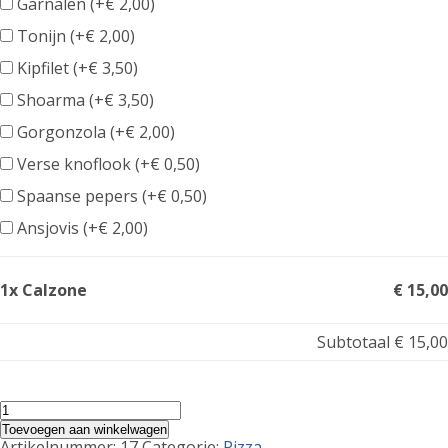
Garnalen (+
€
2,00
)
Tonijn (+
€
2,00
)
Kipfilet (+
€
3,50
)
Shoarma (+
€
3,50
)
Gorgonzola (+
€
2,00
)
Verse knoflook (+
€
0,50
)
Spaanse pepers (+
€
0,50
)
Ansjovis (+
€
2,00
)
1x Calzone
€ 15,00
Subtotaal
€ 15,00
Calzone
aantal
Toevoegen aan winkelwagen
Artikelnummer:
17
Categorie:
Pizza