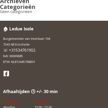
Archieven
Categorieën
Geen categorieën
🏠 Ledue Isole
Burgemeester van Veenlaan 104
7543 AB Enschede
☏ +31534761902.
KvK: 06069685
BTW: NL813445796B01
Afhaaltijden 🕓 +/- 30 min
maandag
Gesloten
dinsdag
15:00 - 22:30