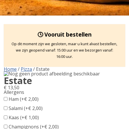
🕓 Vooruit bestellen
Op dit moment zijn we gesloten, maar u kunt alvast bestellen,
we zijn geopend vanaf: 15:00 uur en we bezorgen vanaf:
16:00 uur.
Home
/
Pizza
/ Estate
Estate
€
13,50
Allergens
Product
Ham (+
€
2,00
)
allergen
Salami (+
€
2,00
)
information
Kaas (+
€
1,00
)
Champignons (+
€
2,00
)