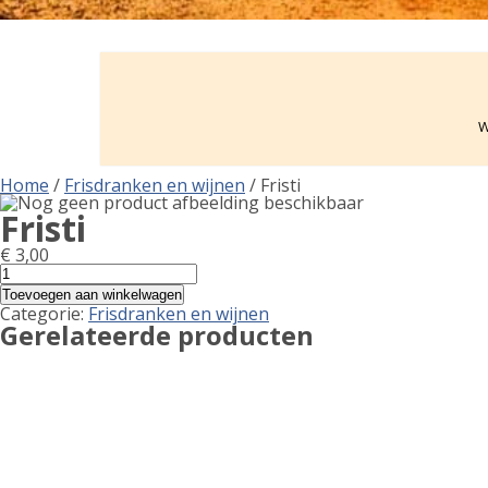
W
Home
/
Frisdranken en wijnen
/ Fristi
Fristi
€
3,00
Fristi
aantal
Toevoegen aan winkelwagen
Categorie:
Frisdranken en wijnen
Gerelateerde producten
chocomel
€
3,00
Toevoegen aan winkelwagen
Lambrusco, Witte
€
13,00
Toevoegen aan winkelwagen