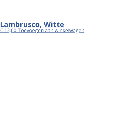
🏠 Ledue Isole
Burgemeester van Veenlaan 104
7543 AB Enschede
☏ +31534761902.
KvK: 06069685
BTW: NL813445796B01