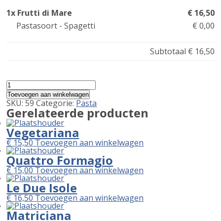
1x Frutti di Mare
€ 16,50
Pastasoort - Spagetti
€ 0,00
Subtotaal
€ 16,50
Frutti
di
Toevoegen aan winkelwagen
Mare
SKU:
59
Categorie:
Pasta
aantal
Gerelateerde producten
Vegetariana
€
15,50
Toevoegen aan winkelwagen
Quattro Formagio
€
15,00
Toevoegen aan winkelwagen
Le Due Isole
€
16,50
Toevoegen aan winkelwagen
Matriciana