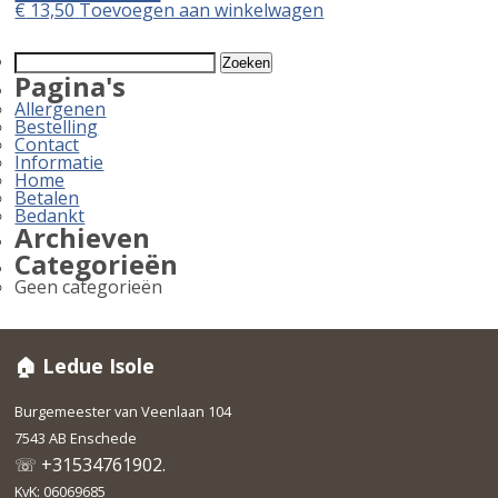
€
13,50
Toevoegen aan winkelwagen
Zoeken
naar:
Pagina's
Allergenen
Bestelling
Contact
Informatie
Home
Betalen
Bedankt
Archieven
Categorieën
Geen categorieën
🏠 Ledue Isole
Burgemeester van Veenlaan 104
7543 AB Enschede
☏ +31534761902.
KvK: 06069685