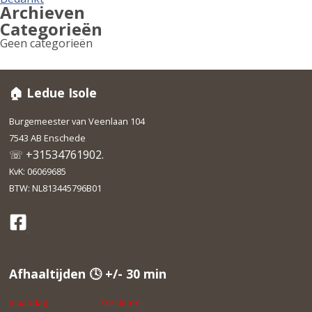
Archieven
Categorieën
Geen categorieën
🏠 Ledue Isole
Burgemeester van Veenlaan 104
7543 AB Enschede
☏ +31534761902.
KvK: 06069685
BTW: NL813445796B01
Afhaaltijden 🕓 +/- 30 min
maandag
Gesloten