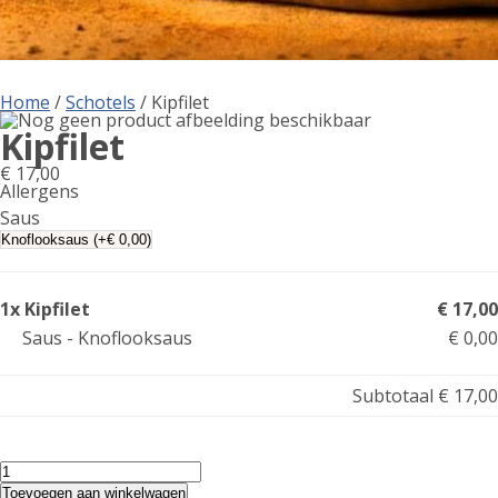
Home
/
Schotels
/ Kipfilet
Kipfilet
€
17,00
Allergens
Product
Saus
allergen
information
1x Kipfilet
€ 17,00
Saus - Knoflooksaus
€ 0,00
Subtotaal
€ 17,00
Kipfilet
aantal
Toevoegen aan winkelwagen