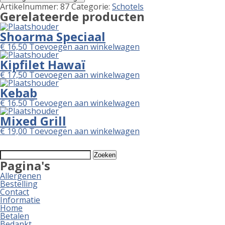
Artikelnummer:
87
Categorie:
Schotels
Gerelateerde producten
Shoarma Speciaal
€
16,50
Toevoegen aan winkelwagen
Kipfilet Hawaï
€
17,50
Toevoegen aan winkelwagen
Kebab
€
16,50
Toevoegen aan winkelwagen
Mixed Grill
€
19,00
Toevoegen aan winkelwagen
Zoeken
naar:
Pagina's
Allergenen
Bestelling
Contact
Informatie
Home
Betalen
Bedankt