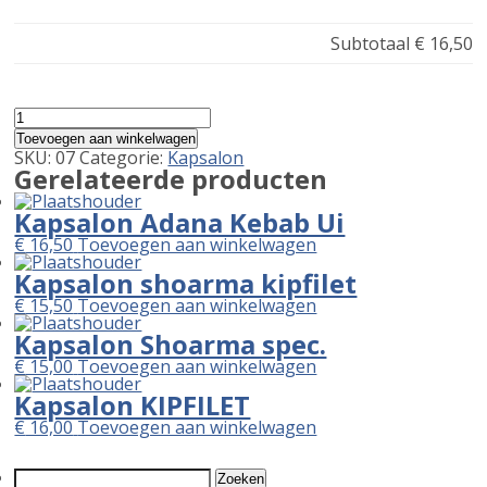
Subtotaal
€ 16,50
Kapsalon
Le
Toevoegen aan winkelwagen
Due
SKU:
07
Categorie:
Kapsalon
Isole
Gerelateerde producten
aantal
Kapsalon Adana Kebab Ui
€
16,50
Toevoegen aan winkelwagen
Kapsalon shoarma kipfilet
€
15,50
Toevoegen aan winkelwagen
Kapsalon Shoarma spec.
€
15,00
Toevoegen aan winkelwagen
Kapsalon KIPFILET
€
16,00
Toevoegen aan winkelwagen
Zoeken