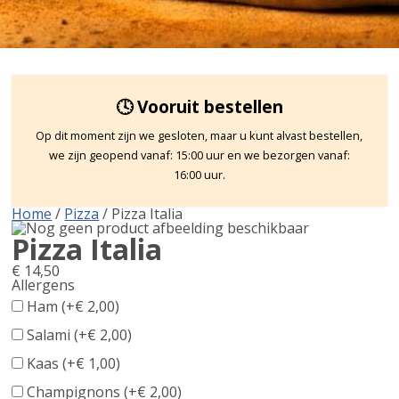
🕓 Vooruit bestellen
Op dit moment zijn we gesloten, maar u kunt alvast bestellen,
we zijn geopend vanaf: 15:00 uur en we bezorgen vanaf:
16:00 uur.
Home
/
Pizza
/ Pizza Italia
Pizza Italia
€
14,50
Allergens
Product
Ham (+
€
2,00
)
allergen
Salami (+
€
2,00
)
information
Kaas (+
€
1,00
)
Champignons (+
€
2,00
)