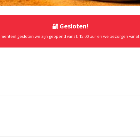
🔐 Gesloten!
omenteel gesloten we zijn geopend vanaf: 15:00 uur en we bezorgen vanaf: