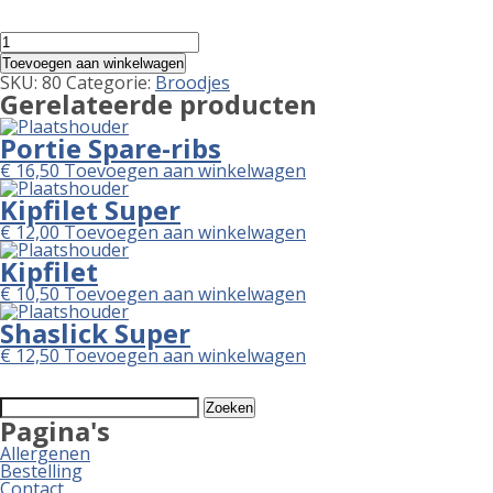
Shaslick
aantal
Toevoegen aan winkelwagen
SKU:
80
Categorie:
Broodjes
Gerelateerde producten
Portie Spare-ribs
€
16,50
Toevoegen aan winkelwagen
Kipfilet Super
€
12,00
Toevoegen aan winkelwagen
Kipfilet
€
10,50
Toevoegen aan winkelwagen
Shaslick Super
€
12,50
Toevoegen aan winkelwagen
Zoeken
naar:
Pagina's
Allergenen
Bestelling
Contact