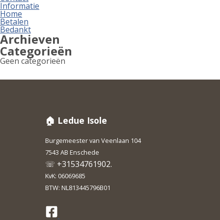
Informatie
Home
Betalen
Bedankt
Archieven
Categorieën
Geen categorieën
🏠 Ledue Isole
Burgemeester van Veenlaan 104
7543 AB Enschede
☏ +31534761902.
KvK: 06069685
BTW: NL813445796B01