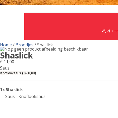
Wij zijn m
Home
/
Broodjes
/ Shaslick
Shaslick
€
11,00
Saus
1x Shaslick
Saus - Knoflooksaus