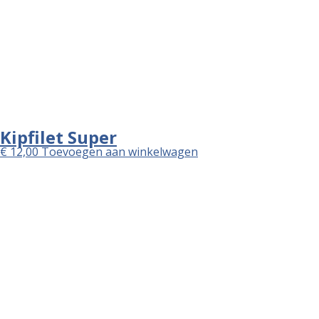
vrijdag
16:00 - 22:30
zaterdag
16:00 - 22:30
zondag
16:00 - 22:30
Copyright ©
Webstoresystems
, 2014 - 2026