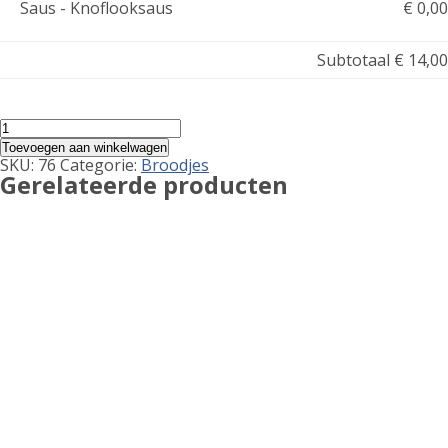
Saus - Knoflooksaus
€ 0,00
Subtotaal
€ 14,00
Shoarma
Bakje
Toevoegen aan winkelwagen
Vlees
SKU:
76
Categorie:
Broodjes
Speciaal
Gerelateerde producten
aantal
Shaslick
€
11,00
Toevoegen aan winkelwagen
Kipfilet Hawai
€
14,50
Toevoegen aan winkelwagen
Kipfilet Speciaal Bakje
€
15,00
Toevoegen aan winkelwagen
Kipfilet Super
€
12,00
Toevoegen aan winkelwagen