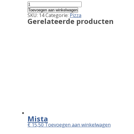
Bolognese
aantal
Toevoegen aan winkelwagen
SKU:
14
Categorie:
Pizza
Gerelateerde producten
Mista
€
15,50
Toevoegen aan winkelwagen
Paesana
€
14,50
Toevoegen aan winkelwagen
Funghi
€
12,00
Toevoegen aan winkelwagen
Quattro Stagioni
€
14,00
Toevoegen aan winkelwagen
Zoeken
naar:
Pagina's
Allergenen
Bestelling
Contact
Informatie