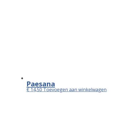
Home
Betalen
Bedankt
Archieven
Categorieën
Geen categorieën
🏠 Ledue Isole
Burgemeester van Veenlaan 104
7543 AB Enschede
☏ +31534761902.
KvK: 06069685
BTW: NL813445796B01