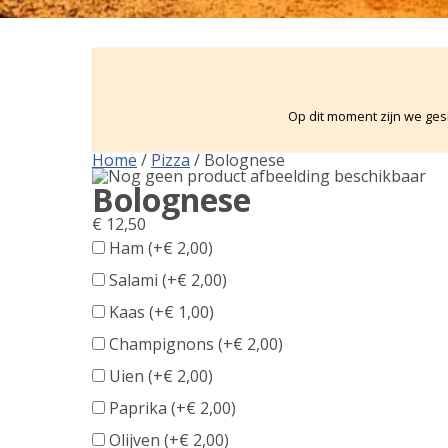
Op dit moment zijn we gesl
Home
/
Pizza
/ Bolognese
Bolognese
€
12,50
Ham (+
€
2,00
)
Salami (+
€
2,00
)
Kaas (+
€
1,00
)
Champignons (+
€
2,00
)
Uien (+
€
2,00
)
Paprika (+
€
2,00
)
Olijven (+
€
2,00
)