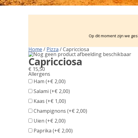
Op dit moment zijn we gesl
Home
/
Pizza
/ Capricciosa
Capricciosa
€
15,50
Allergens
Product
Ham (+
€
2,00
)
allergen
Salami (+
€
2,00
)
information
Kaas (+
€
1,00
)
Champignons (+
€
2,00
)
Uien (+
€
2,00
)
Paprika (+
€
2,00
)