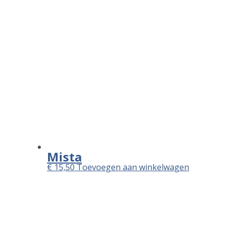
Informatie
Home
Betalen
Bedankt
Archieven
Categorieën
Geen categorieën
🏠 Ledue Isole
Burgemeester van Veenlaan 104
7543 AB Enschede
☏ +31534761902.
KvK: 06069685
BTW: NL813445796B01