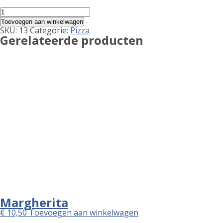
Capricciosa
aantal
Toevoegen aan winkelwagen
SKU:
13
Categorie:
Pizza
Gerelateerde producten
Margherita
€
10,50
Toevoegen aan winkelwagen
Bambino
€
8,50
Toevoegen aan winkelwagen
Funghi
€
12,00
Toevoegen aan winkelwagen
Tonno
€
14,50
Toevoegen aan winkelwagen
Zoeken
naar:
Pagina's
Allergenen
Bestelling
Contact
Informatie