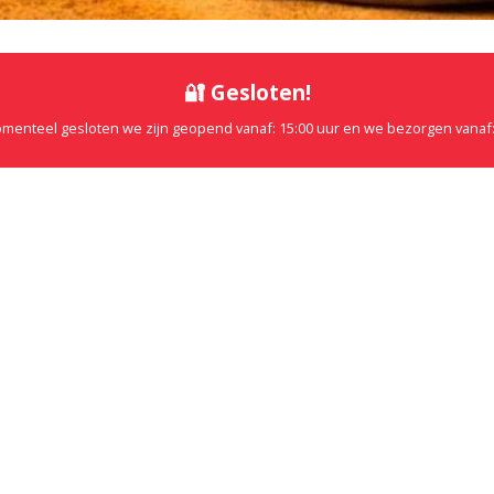
🔐 Gesloten!
omenteel gesloten we zijn geopend vanaf: 15:00 uur en we bezorgen vanaf: