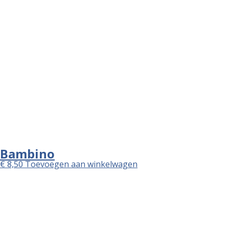
Home
Betalen
Bedankt
Archieven
Categorieën
Geen categorieën
🏠 Ledue Isole
Burgemeester van Veenlaan 104
7543 AB Enschede
☏ +31534761902.
KvK: 06069685
BTW: NL813445796B01