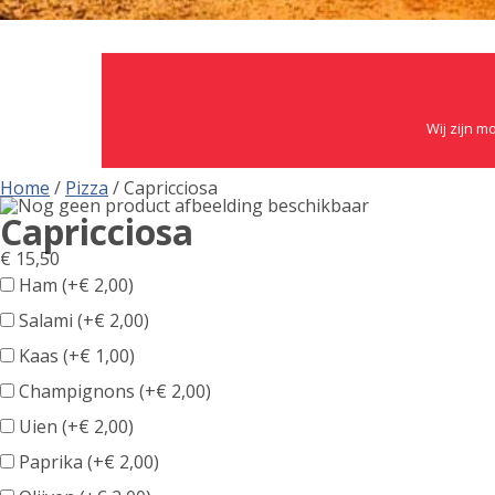
Wij zijn m
Home
/
Pizza
/ Capricciosa
Capricciosa
€
15,50
Ham (+
€
2,00
)
Salami (+
€
2,00
)
Kaas (+
€
1,00
)
Champignons (+
€
2,00
)
Uien (+
€
2,00
)
Paprika (+
€
2,00
)