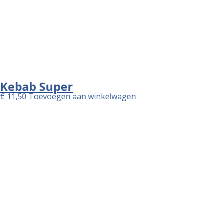
vrijdag
16:00 - 22:30
zaterdag
16:00 - 22:30
zondag
16:00 - 22:30
Copyright ©
Webstoresystems
, 2014 - 2026